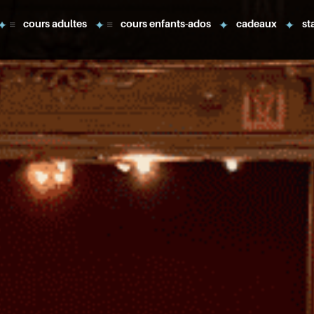
cours adultes
cours enfants-ados
cadeaux
st