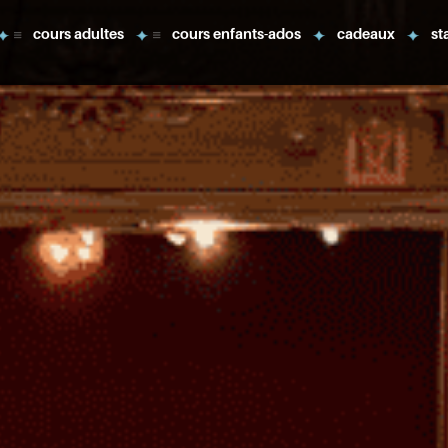
cours adultes
cours enfants-ados
cadeaux
st