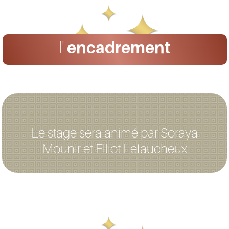
l'
encadrement
Le stage sera animé par Soraya
Mounir et Elliot Lefaucheux