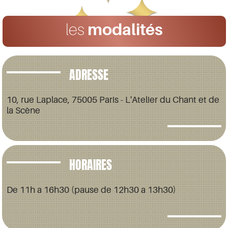
les
modalités
ADRESSE
10, rue Laplace, 75005 Paris - L'Atelier du Chant et de
la Scène
HORAIRES
De 11h a 16h30 (pause de 12h30 a 13h30)