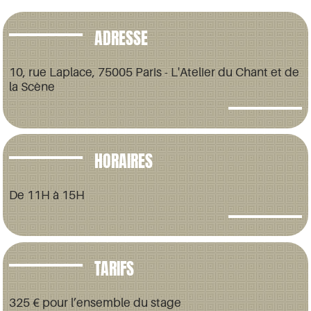
ADRESSE
10, rue Laplace, 75005 Paris - L'Atelier du Chant et de
la Scène
HORAIRES
De 11H à 15H
TARIFS
325 € pour l’ensemble du stage