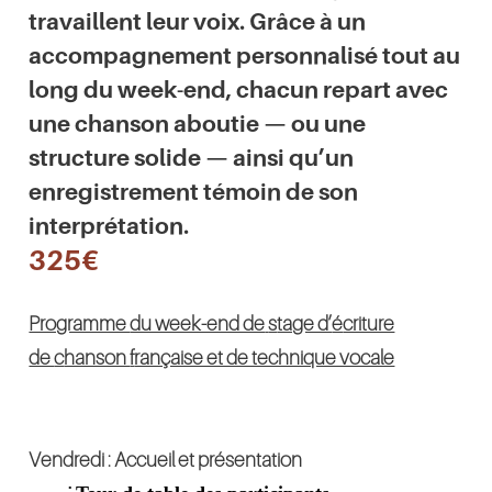
travaillent leur voix. Grâce à un
accompagnement personnalisé tout au
long du week-end, chacun repart avec
une chanson aboutie — ou une
structure solide — ainsi qu’un
enregistrement témoin de son
interprétation.
325€
Programme
du week-end de
s
tage d’
é
criture
de
c
hanson
f
rançaise et de technique vocale
Vendredi : Accueil et
p
résentation
•