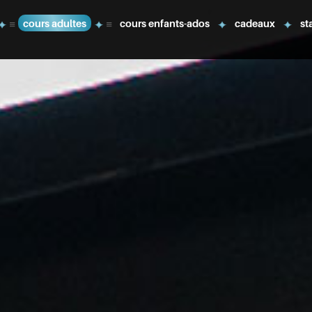
cours adultes
cours enfants-ados
cadeaux
st