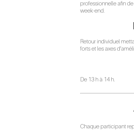
professionnelle afin d
week-end.
Retour individuel metta
forts et les axes d’amél
De 13 h à 14 h.
Chaque participant rep