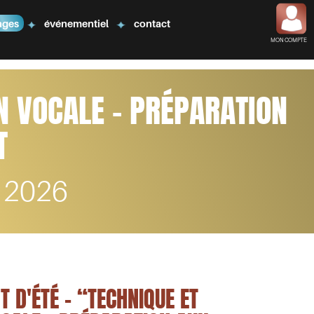
ages
événementiel
contact
MON COMPTE
N VOCALE - PRÉPARATION
T
 2026
 D'ÉTÉ - “TECHNIQUE ET