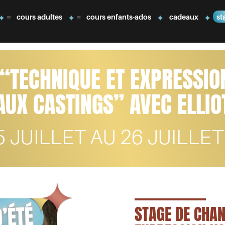
cours adultes
cours enfants-ados
cadeaux
st
- “TECHNIQUE ET EXPRESSIO
AUX CASTINGS” AVEC ELLIO
5 JUILLET AU 26 JUILLET
STAGE DE CHANT