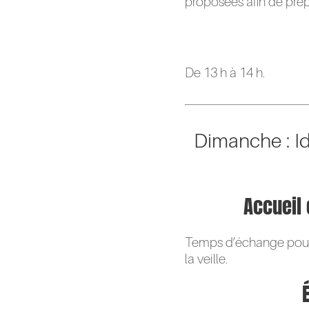
proposées afin de prépar
De 13 h à 14 h.
Dimanche : Id
Accueil
Temps d’échange pour r
la veille.