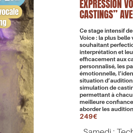
EXPRESSION VO
CASTINGS” AVE
Ce stage intensif de
Voice : la plus belle 
souhaitant perfecti
interprétation et le
efficacement aux c
personnalisé, les par
émotionnelle, l’ident
situation d’auditio
simulation de casti
permettant à chacun
meilleure confiance
aborder les auditio
249€
Samedi : Tech