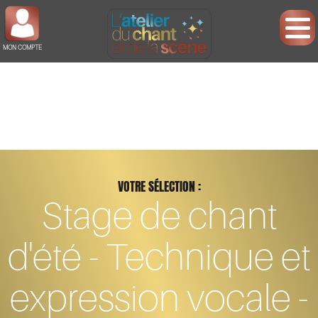
MON COMPTE
VOTRE SÉLECTION :
Stage de chant
d'été - Technique et
expression vocale -