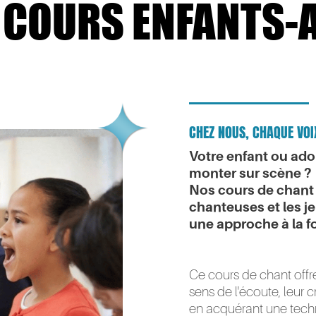
 COURS ENFANTS-
CHEZ NOUS, CHAQUE VO
Votre enfant ou ado
monter sur scène ?
Nos cours de chant
chanteuses et les j
une approche à la f
Ce cours de chant offr
sens de l'écoute, leur c
en acquérant une techn