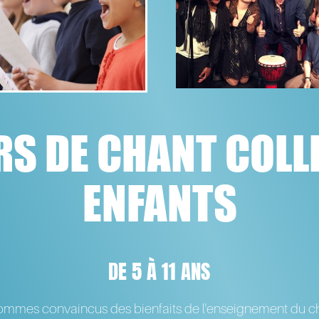
S DE CHANT COLL
ENFANTS
DE 5 À 11 ANS
mmes convaincus des bienfaits de l'enseignement du ch