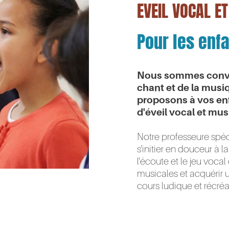
EVEIL VOCAL E
Pour les enfa
Nous sommes convai
chant et de la musiq
proposons à vos enf
d'éveil vocal et mus
Notre professeure spéc
s'initier en douceur à l
l'écoute et le jeu voca
musicales et acquérir u
cours ludique et récréat