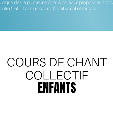
usique dès le plus jeune âge. Ainsi nous proposons à vos
entre 5 et 11 ans un cours d'éveil vocal et musical.
COURS DE CHANT
COLLECTIF
ENFANTS