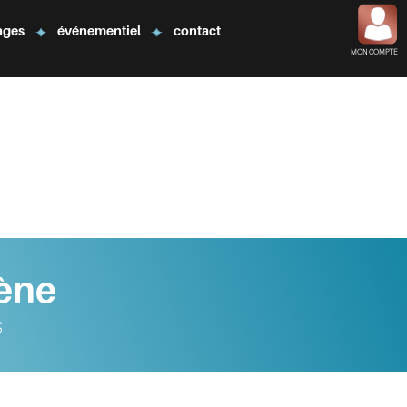
ages
événementiel
contact
MON COMPTE
ène
s