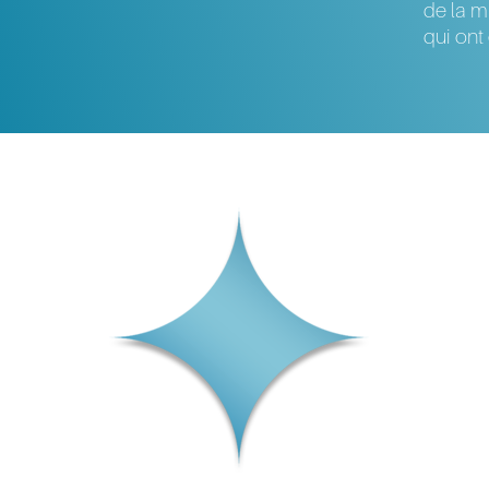
de la m
qui ont 