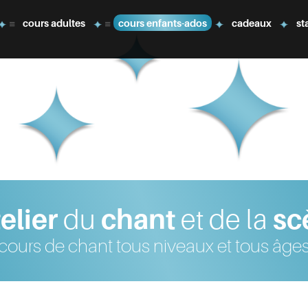
cours adultes
cours enfants-ados
cadeaux
st
elier
du
chant
et de la
sc
cours de chant tous niveaux et tous âge