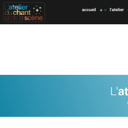
accueil
l'atelier
L'
at