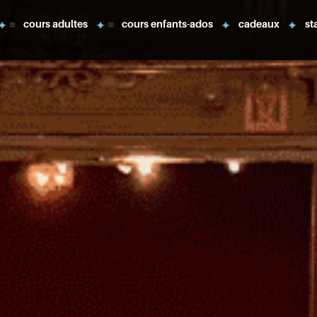
cours adultes
cours enfants-ados
cadeaux
st