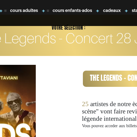
cours adultes
cours enfants-ados
cadeaux
st
VOTRE SÉLECTION :
 Legends - Concert 28 
THE LEGENDS - CO
25
artistes de notre è
scène" vont faire revi
légende international
Vous pouvez acceder aux billets