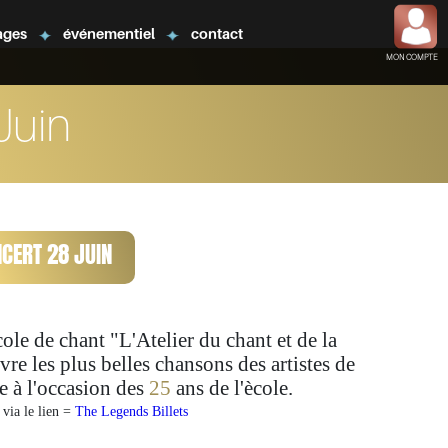
ages
événementiel
contact
MON COMPTE
Juin
NCERT 28 JUIN
cole de chant "L'Atelier du chant et de la
vre les plus belles chansons des artistes de
e à l'occasion des
25
ans de l'ècole.
 via le lien =
The Legends Billets