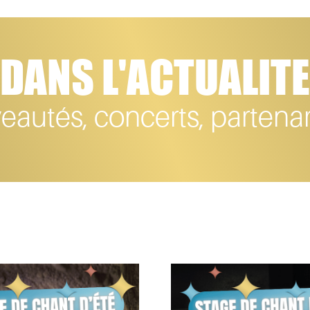
DANS L'ACTUALITE
autés, concerts, partenari