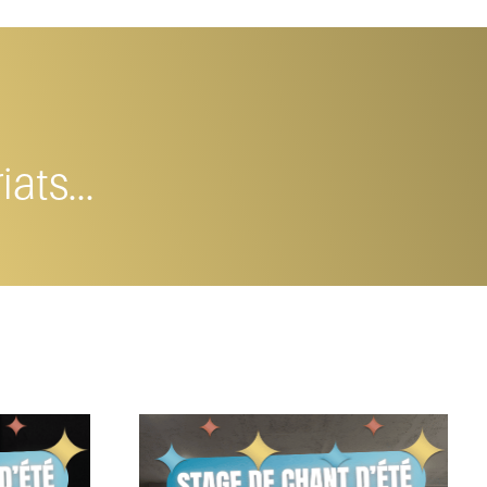
ats...