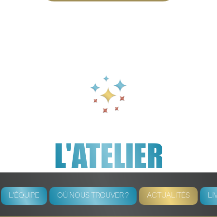
L'ATELIER
L'ÉQUIPE
OÙ NOUS TROUVER ?
ACTUALITÉS
LI